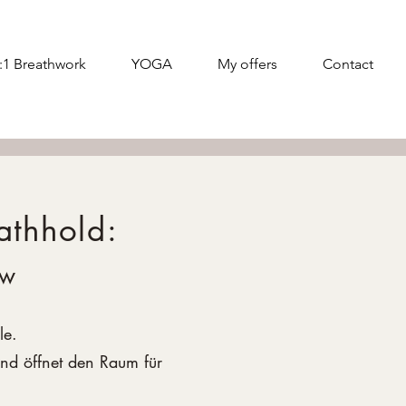
:1 Breathwork
YOGA
My offers
Contact
athhold:
ow
le.
und öffnet den Raum für