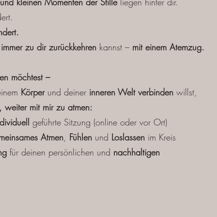
 und kleinen Momenten der Stille
liegen hinter dir.
ert.
ndert.
u
immer zu dir zurückkehren
kannst –
mit einem Atemzug.
hen möchtest –
einem
Körper
und deiner
inneren Welt verbinden
willst,
 weiter mit mir zu atmen:
dividuell
geführte Sitzung (online oder vor Ort)
meinsames Atmen
,
Fühlen
und
Loslassen
im Kreis
ng
für deinen persönlichen und
nachhaltigen