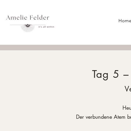
Hom
Tag 5 –
V
Heu
Der verbundene Atem bri