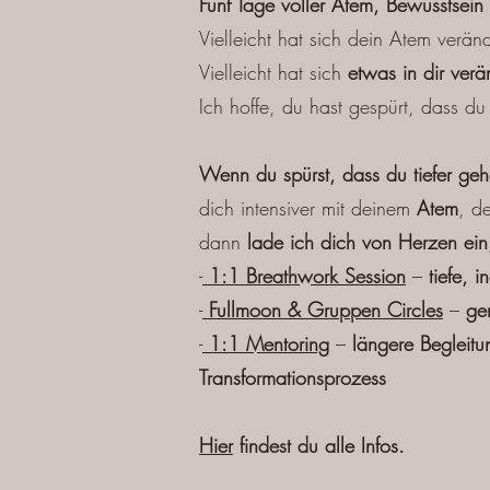
Fünf Tage voller Atem, Bewusstsein
Vielleicht hat sich dein Atem veränd
Vielleicht hat sich
etwas in dir verä
Ich hoffe, du hast gespürt, dass d
Wenn du spürst, dass du tiefer ge
dich intensiver mit deinem
Atem
, d
dann
lade ich dich von Herzen ein,
-
1:1 Breathwork Session
–
tiefe, in
-
Fullmoon & Gruppen Circles
–
ge
-
1:1 Mentoring
–
längere Begleitu
Transformationsprozess
Hier
findest du alle Infos.