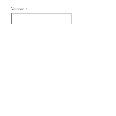
Vorname
*
Nachname
*
E-Mail-Adresse
*
Ja, ich will mehr Ruhe &
Klarheit