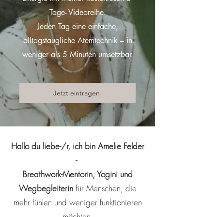
Tage- Videoreihe.
Jeden Tag eine einfache,
alltagstaugliche Atemtechnik – in
weniger als 5 Minuten umsetzbar.
Jetzt eintragen
Hallo du liebe-/r, ich bin Amelie Felder
-
Breathwork-Mentorin, Yogini und
Wegbegleiterin
für Menschen, die
mehr fühlen und weniger funktionieren
möchten.