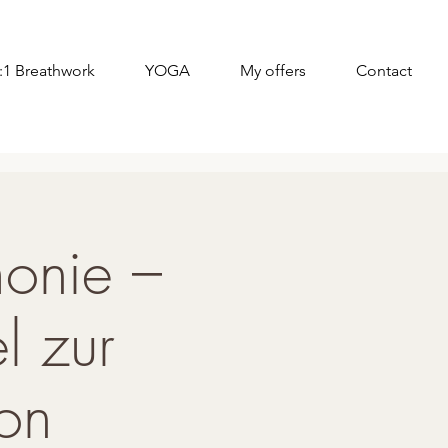
:1 Breathwork
YOGA
My offers
Contact
monie –
l zur
ion