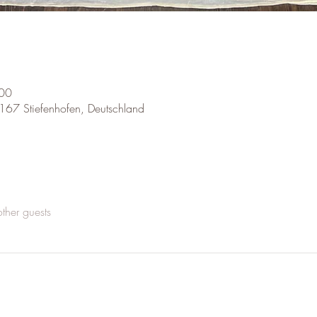
:00
167 Stiefenhofen, Deutschland
ther guests