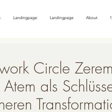
e
Landingpage
Landingpage
About
1
work Circle Zere
 Atem als Schlüsse
neren Transformat