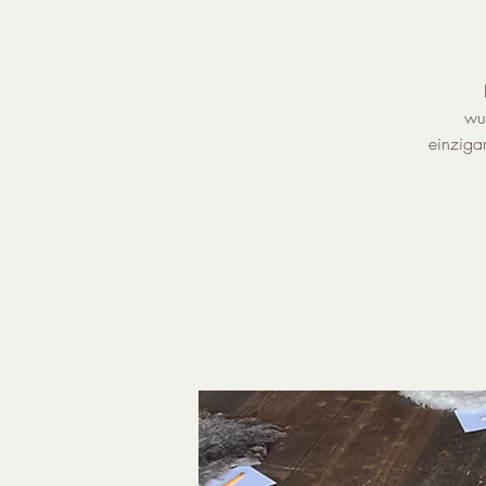
wu
einzigar