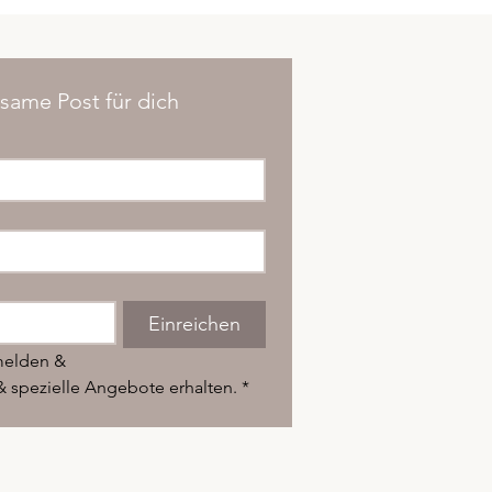
tsame Post für dich
Einreichen
melden &
& spezielle Angebote erhalten.
*