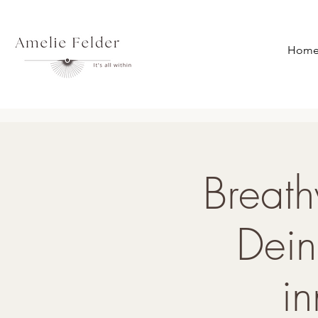
Hom
Breath
Dein
in