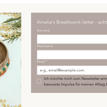
Amelie's Breathwork-letter - ach
Vorname
Nachname
Email
*
Ich möchte mich zum Newsletter an
bewusste Impulse für meinen Alltag 