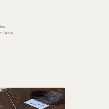
m
ine
en Jahres