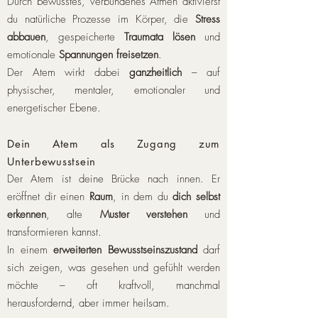
Durch bewusstes, verbundenes Atmen aktivierst
du natürliche Prozesse im Körper, die
Stress
abbauen
, gespeicherte
Traumata lösen
und
emotionale
Spannungen freisetzen
.
Der Atem wirkt dabei
ganzheitlich
– auf
physischer, mentaler, emotionaler und
energetischer Ebene.
Dein Atem als Zugang zum
Unterbewusstsein
Der Atem ist deine Brücke nach innen. Er
eröffnet dir einen
Raum
, in dem du
dich selbst
erkennen
, alte
Muster verstehen
und
transformieren kannst.
In einem
erweiterten Bewusstseinszustand
darf
sich zeigen, was gesehen und gefühlt werden
möchte – oft kraftvoll, manchmal
herausfordernd, aber immer heilsam.