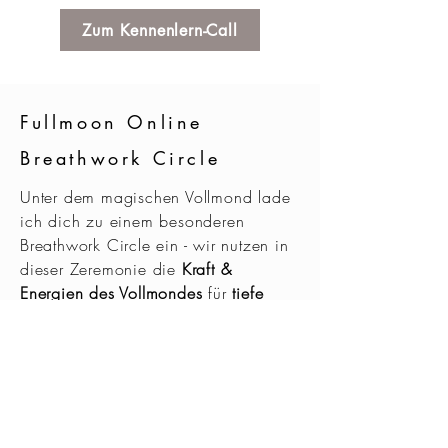
Zum Kennenlern-Call
Fullmoon Online
Breathwork Circle
Unter dem magischen Vollmond lade
ich dich zu einem besonderen
Breathwork Circle ein - wir nutzen in
dieser Zeremonie die
Kraft &
Energien des Vollmondes
für
tiefe
Selbsterkenntnis, Veränderung und
Neubeginn.
Nächste
Termine:
-
01.03.2026
: 11:11 Uhr